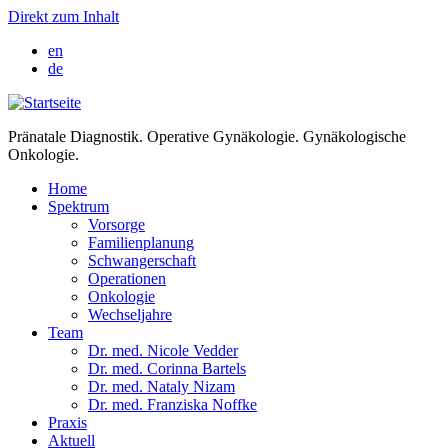
Direkt zum Inhalt
en
de
Pränatale Diagnostik. Operative Gynäkologie. Gynäkologische
Onkologie.
Home
Spektrum
Vorsorge
Familienplanung
Schwangerschaft
Operationen
Onkologie
Wechseljahre
Team
Dr. med. Nicole Vedder
Dr. med. Corinna Bartels
Dr. med. Nataly Nizam
Dr. med. Franziska Noffke
Praxis
Aktuell